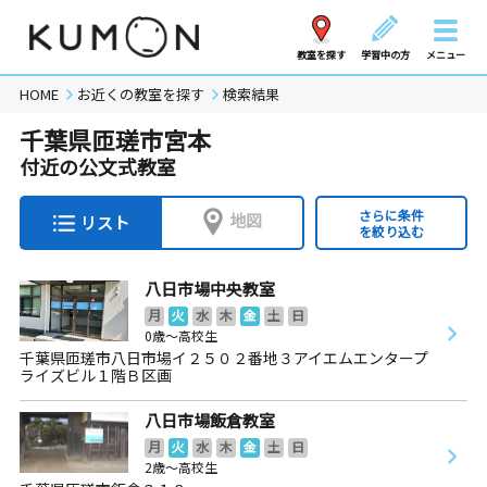
教室を探す
学習中の方
メニュー
HOME
お近くの教室を探す
検索結果
千葉県匝瑳市宮本
付近の公文式教室
さらに条件
地図
リスト
を絞り込む
八日市場中央教室
月
火
水
木
金
土
日
0歳～高校生
千葉県匝瑳市八日市場イ２５０２番地３アイエムエンタープ
ライズビル１階Ｂ区画
八日市場飯倉教室
月
火
水
木
金
土
日
2歳～高校生