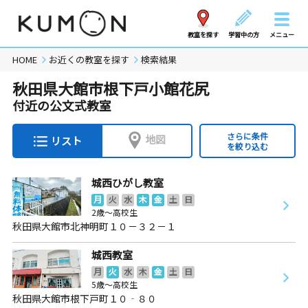
教室を探す
学習中の方
メニュー
HOME
お近くの教室を探す
検索結果
秋田県大館市根下戸小館花尻
付近の公文式教室
さらに条件
地図
リスト
を絞り込む
城西ひがし教室
月
火
水
木
金
土
日
2歳～高校生
秋田県大館市北神明町１０－３２－１
城西教室
月
火
水
木
金
土
日
5歳～高校生
秋田県大館市根下戸町１０‐８０