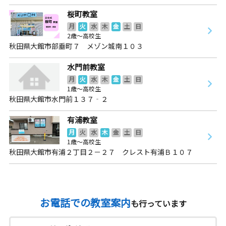
桜町教室
月
火
水
木
金
土
日
2歳～高校生
秋田県大館市部垂町７ メゾン城南１０３
水門前教室
月
火
水
木
金
土
日
1歳～高校生
秋田県大館市水門前１３７‐２
有浦教室
月
火
水
木
金
土
日
1歳～高校生
秋田県大館市有浦２丁目２－２７ クレスト有浦Ｂ１０７
お電話での教室案内
も行っています