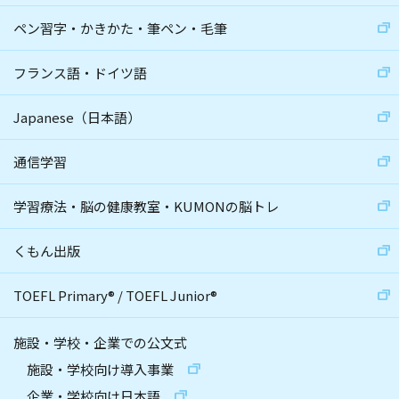
ペン習字・かきかた・筆ペン・毛筆
フランス語・ドイツ語
Japanese（日本語）
通信学習
学習療法・脳の健康教室・KUMONの脳トレ
くもん出版
TOEFL Primary
®
/
TOEFL Junior
®
施設・学校・企業での公文式
施設・学校向け導入事業
企業・学校向け日本語