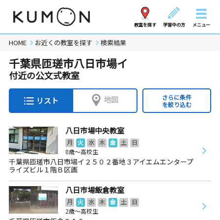
教室を探す
学習中の方
メニュー
HOME
お近くの教室を探す
検索結果
千葉県匝瑳市八日市場イ
付近の公文式教室
さらに条件
地図
リスト
を絞り込む
八日市場中央教室
月
火
水
木
金
土
日
0歳～高校生
千葉県匝瑳市八日市場イ２５０２番地３アイエムエンタープ
ライズビル１階Ｂ区画
八日市場飯倉教室
月
火
水
木
金
土
日
2歳～高校生