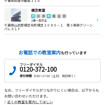
千葉県匝瑳市飯倉３１８
横芝教室
月
火
水
木
金
土
日
2歳～高校生
千葉県山武郡横芝光町横芝２０９５－１ 第３青柳グリーン
パレス１Ｆ
お電話での教室案内
も行っています
フリーダイヤル
0120-372-100
受付時間
9:30～17:30（土日、祝日除く）
なお、フリーダイヤルがつながりにくい場合は、以下からも
お問い合わせいただけます。
近くの教室を案内してほしい