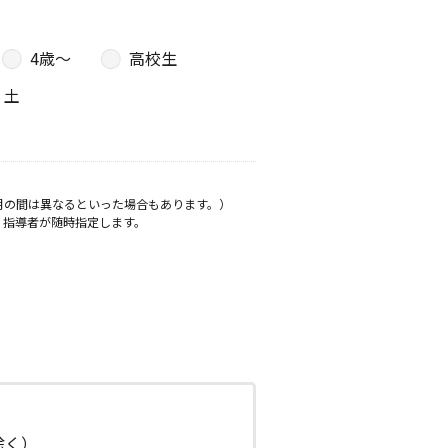
4歳〜
高校生
土
月の間は異なるといった場合もあります。）
、指導者が随時指定します。
日除く）