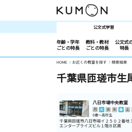
公文式学習
年齢・学年
教科・教材
公文式
ごとの特長
ごとの特長
特長
HOME
お近くの教室を探す
検索結果
千葉県匝瑳市生
八日市場中央教室
月
火
水
木
金
土
0歳～高校生
千葉県匝瑳市八日市場イ２５０２番地
エンタープライズビル１階Ｂ区画