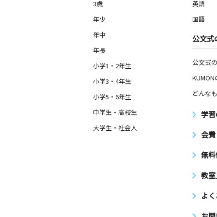
3歳
英語
年少
国語
年中
公文式
年長
公文式
小学1・2年生
KUMO
小学3・4年生
どんなも
小学5・6年生
中学生・高校生
学習
大学生・社会人
会費
無料
教室
よく
お問