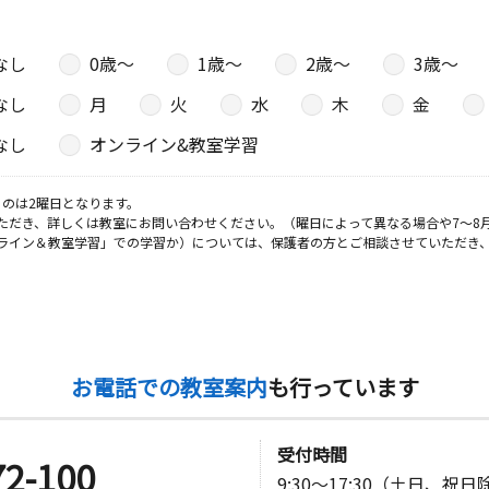
なし
0歳〜
1歳〜
2歳〜
3歳〜
なし
月
火
水
木
金
なし
オンライン&教室学習
のは2曜日となります。
ただき、詳しくは教室にお問い合わせください。（曜日によって異なる場合や7～8
ライン＆教室学習」での学習か）については、保護者の方とご相談させていただき
お電話での教室案内
も行っています
受付時間
72-100
9:30～17:30（土日、祝