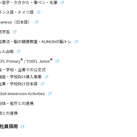
ン習字・かきかた・筆ペン・毛筆
ランス語・ドイツ語
panese（日本語）
信学習
習療法・脳の健康教室・KUMONの脳トレ
もん出版
®
®
EFL Primary
/
TOEFL Junior
設・学校・企業での公文式
施設・学校向け導入事業
企業・学校向け日本語
lish Immersion Activities
治体・省庁との連携
団との連携
社員採用