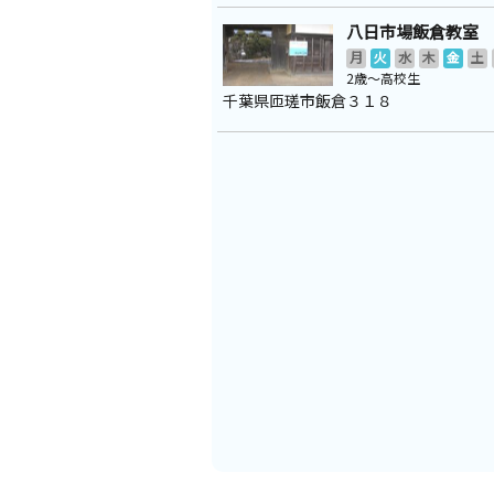
八日市場飯倉教室
月
火
水
木
金
土
2歳～高校生
千葉県匝瑳市飯倉３１８