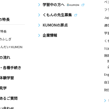
ペ
学習中の方へ
フ
くもんの先生募集
Ja
の特長
KUMONの原点
通
の特長
学
企業情報
Nのふしぎ
く
んだい! KUMON
TO
施
の流れ
・各種手続き
Eng
体験学習
自
見学
財
あるご質問
い合わせ