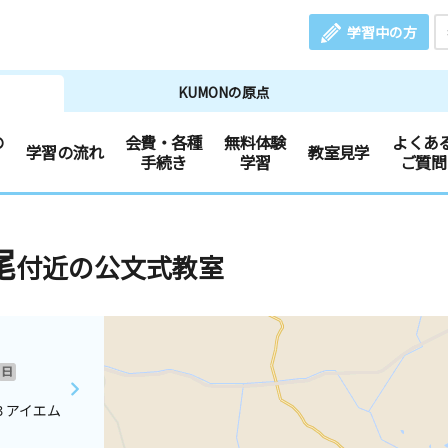
学習中の方
KUMONの原点
の
会費・各種
無料体験
よくあ
学習の流れ
教室見学
手続き
学習
ご質問
尾
付近の公文式教室
日
３アイエム