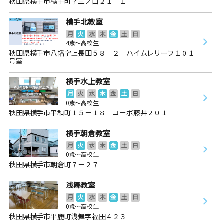
秋田県横手市横手町字三ノ口２１－１
横手北教室
月
火
水
木
金
土
日
4歳～高校生
秋田県横手市八幡字上長田５８－２ ハイムレリーフ１０１
号室
横手水上教室
月
火
水
木
金
土
日
0歳～高校生
秋田県横手市平和町１５－１８ コーポ藤井２０１
横手朝倉教室
月
火
水
木
金
土
日
0歳～高校生
秋田県横手市朝倉町７－２７
浅舞教室
月
火
水
木
金
土
日
0歳～高校生
秋田県横手市平鹿町浅舞字福田４２３