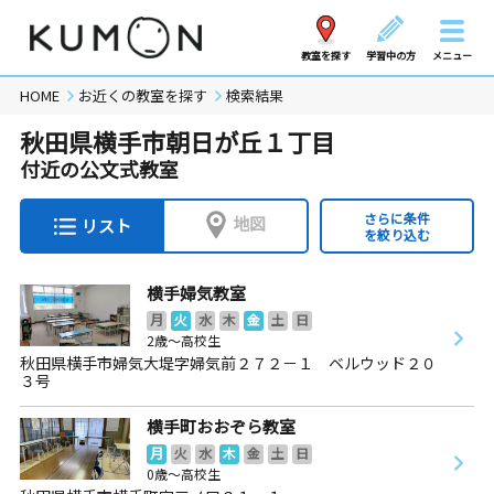
教室を探す
学習中の方
メニュー
HOME
お近くの教室を探す
検索結果
秋田県横手市朝日が丘１丁目
付近の公文式教室
さらに条件
地図
リスト
を絞り込む
横手婦気教室
月
火
水
木
金
土
日
2歳～高校生
秋田県横手市婦気大堤字婦気前２７２－１ ベルウッド２０
３号
横手町おおぞら教室
月
火
水
木
金
土
日
0歳～高校生