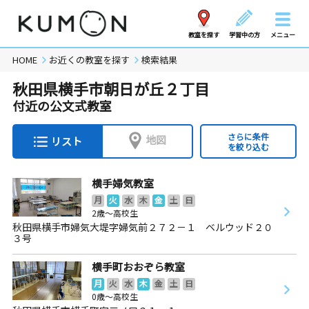
教室を探す
学習中の方
メニュー
HOME
お近くの教室を探す
検索結果
秋田県横手市朝日が丘２丁目
付近の公文式教室
さらに条件
地図
リスト
を絞り込む
横手婦気教室
月
火
水
木
金
土
日
2歳～高校生
秋田県横手市婦気大堤字婦気前２７２－１ ベルウッド２０
３号
横手町おおぞら教室
月
火
水
木
金
土
日
0歳～高校生