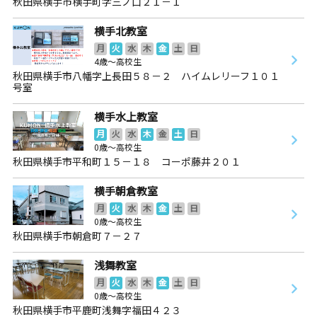
秋田県横手市横手町字三ノ口２１－１
横手北教室
月
火
水
木
金
土
日
4歳～高校生
秋田県横手市八幡字上長田５８－２ ハイムレリーフ１０１
号室
横手水上教室
月
火
水
木
金
土
日
0歳～高校生
秋田県横手市平和町１５－１８ コーポ藤井２０１
横手朝倉教室
月
火
水
木
金
土
日
0歳～高校生
秋田県横手市朝倉町７－２７
浅舞教室
月
火
水
木
金
土
日
0歳～高校生
秋田県横手市平鹿町浅舞字福田４２３