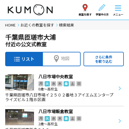
教室を探す
学習中の方
メニュー
HOME
お近くの教室を探す
検索結果
千葉県匝瑳市大浦
付近の公文式教室
さらに条件
地図
リスト
を絞り込む
八日市場中央教室
月
火
水
木
金
土
日
0歳～高校生
千葉県匝瑳市八日市場イ２５０２番地３アイエムエンタープ
ライズビル１階Ｂ区画
八日市場飯倉教室
月
火
水
木
金
土
日
2歳～高校生