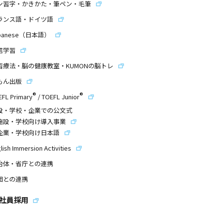
ン習字・かきかた・筆ペン・毛筆
ランス語・ドイツ語
panese（日本語）
信学習
習療法・脳の健康教室・KUMONの脳トレ
もん出版
®
®
EFL Primary
/
TOEFL Junior
設・学校・企業での公文式
施設・学校向け導入事業
企業・学校向け日本語
lish Immersion Activities
治体・省庁との連携
団との連携
社員採用