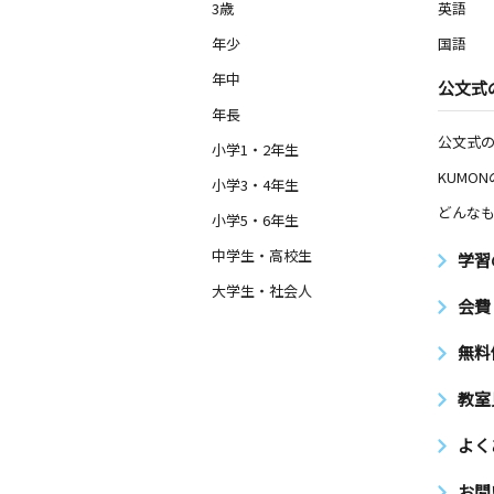
3歳
英語
年少
国語
年中
公文式
年長
公文式
小学1・2年生
KUMO
小学3・4年生
どんなも
小学5・6年生
中学生・高校生
学習
大学生・社会人
会費
無料
教室
よく
お問