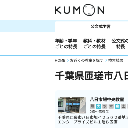
公文式学習
年齢・学年
教科・教材
公文式
ごとの特長
ごとの特長
特長
HOME
お近くの教室を探す
検索結果
千葉県匝瑳市八
八日市場中央教室
月
火
水
木
金
土
0歳～高校生
千葉県匝瑳市八日市場イ２５０２番地
エンタープライズビル１階Ｂ区画