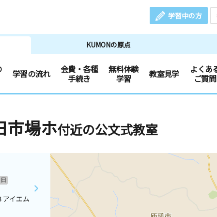
学習中の方
KUMONの原点
の
会費・各種
無料体験
よくあ
学習の流れ
教室見学
手続き
学習
ご質問
日市場ホ
付近の公文式教室
日
３アイエム