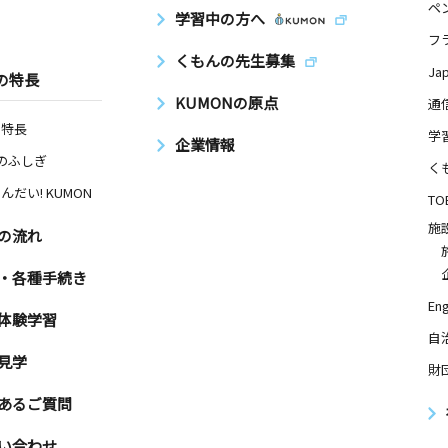
ペ
学習中の方へ
フ
くもんの先生募集
Ja
の特長
KUMONの原点
通
の特長
学
企業情報
Nのふしぎ
く
んだい! KUMON
TO
施
の流れ
・各種手続き
Eng
体験学習
自
見学
財
あるご質問
い合わせ