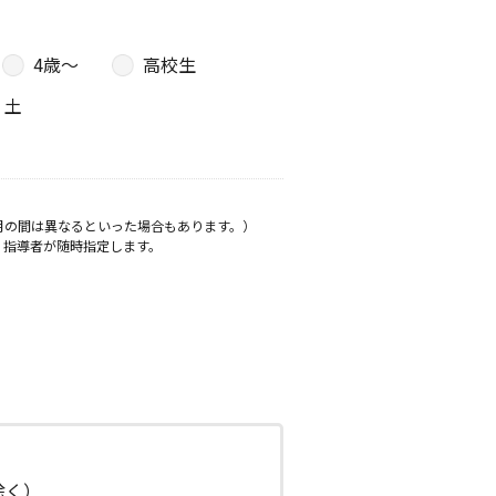
4歳〜
高校生
土
月の間は異なるといった場合もあります。）
、指導者が随時指定します。
日除く）