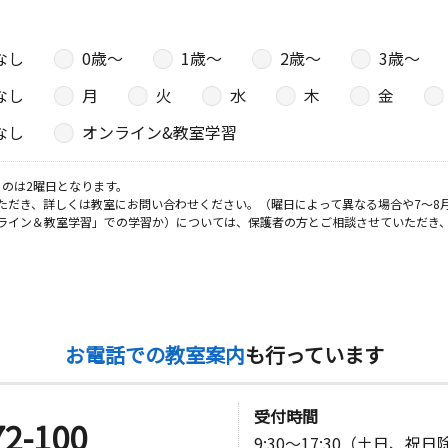
なし
0歳〜
1歳〜
2歳〜
3歳〜
なし
月
火
水
木
金
なし
オンライン&教室学習
のは2曜日となります。
ただき、詳しくは教室にお問い合わせください。（曜日によって異なる場合や7～8
ライン＆教室学習」での学習か）については、保護者の方とご相談させていただき
お電話での教室案内
も行っています
受付時間
72-100
9:30～17:30（土日、祝