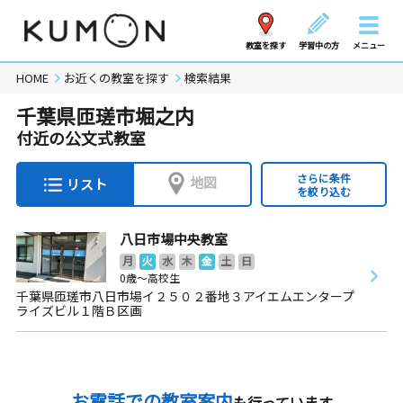
教室を探す
学習中の方
メニュー
HOME
お近くの教室を探す
検索結果
千葉県匝瑳市堀之内
付近の公文式教室
さらに条件
地図
リスト
を絞り込む
八日市場中央教室
月
火
水
木
金
土
日
0歳～高校生
千葉県匝瑳市八日市場イ２５０２番地３アイエムエンタープ
ライズビル１階Ｂ区画
お電話での教室案内
も行っています