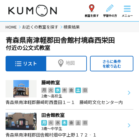
教室を探す
学習中の方
メニュー
HOME
お近くの教室を探す
検索結果
青森県南津軽郡田舎館村境森西栄田
付近の公文式教室
さらに条件
地図
リスト
を絞り込む
藤崎教室
月
火
水
木
金
土
日
2歳～高校生
青森県南津軽郡藤崎町西豊田１－１ 藤崎町文化センター内
田舎館教室
月
火
水
木
金
土
日
3歳～中学生
青森県南津軽郡田舎館村畑中字上野１７２‐１