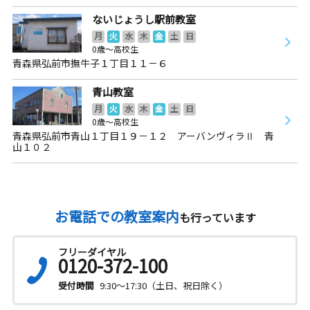
ないじょうし駅前教室
月
火
水
木
金
土
日
0歳～高校生
青森県弘前市撫牛子１丁目１１－６
青山教室
月
火
水
木
金
土
日
0歳～高校生
青森県弘前市青山１丁目１９－１２ アーバンヴィラⅡ 青
山１０２
お電話での教室案内
も行っています
フリーダイヤル
0120-372-100
受付時間
9:30～17:30（土日、祝日除く）