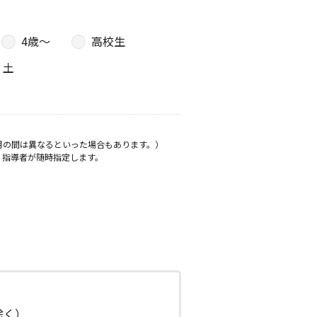
4歳〜
高校生
土
月の間は異なるといった場合もあります。）
、指導者が随時指定します。
日除く）