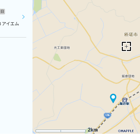
日
３アイエム
2km