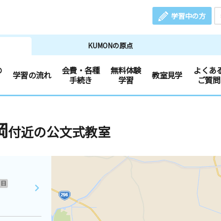
学習中の方
KUMONの原点
の
会費・各種
無料体験
よくあ
学習の流れ
教室見学
手続き
学習
ご質問
岡
付近の公文式教室
日