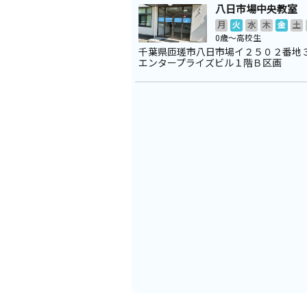
八日市場中央教室
月
火
水
木
金
土
0歳～高校生
千葉県匝瑳市八日市場イ２５０２番地
エンタープライズビル１階Ｂ区画