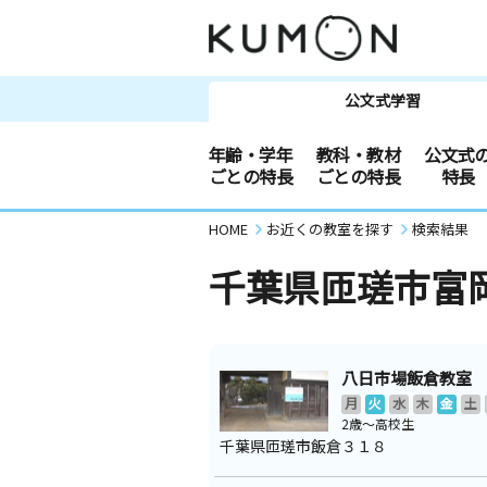
公文式学習
年齢・学年
教科・教材
公文式
ごとの特長
ごとの特長
特長
HOME
お近くの教室を探す
検索結果
千葉県匝瑳市富
八日市場飯倉教室
月
火
水
木
金
土
2歳～高校生
千葉県匝瑳市飯倉３１８