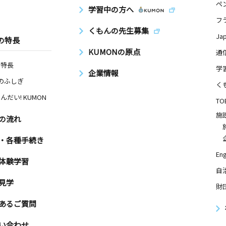
ペ
学習中の方へ
フ
くもんの先生募集
Ja
の特長
KUMONの原点
通
の特長
学
企業情報
Nのふしぎ
く
んだい! KUMON
TO
施
の流れ
・各種手続き
Eng
体験学習
自
見学
財
あるご質問
い合わせ