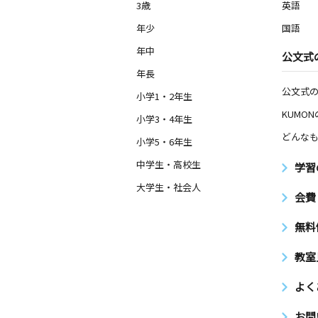
3歳
英語
年少
国語
年中
公文式
年長
公文式
小学1・2年生
KUMO
小学3・4年生
どんなも
小学5・6年生
中学生・高校生
学習
大学生・社会人
会費
無料
教室
よく
お問