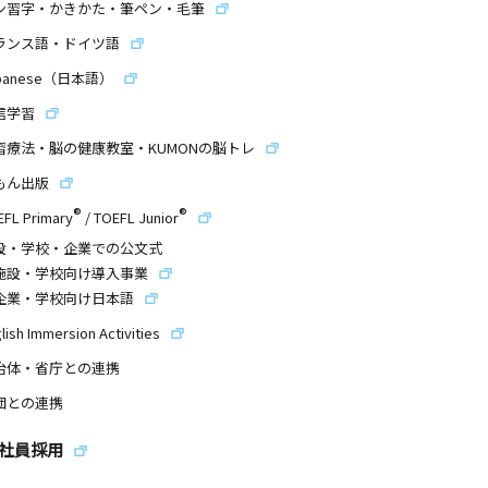
ン習字・かきかた・筆ペン・毛筆
ランス語・ドイツ語
panese（日本語）
信学習
習療法・脳の健康教室・KUMONの脳トレ
もん出版
®
®
EFL Primary
/
TOEFL Junior
設・学校・企業での公文式
施設・学校向け導入事業
企業・学校向け日本語
lish Immersion Activities
治体・省庁との連携
団との連携
社員採用