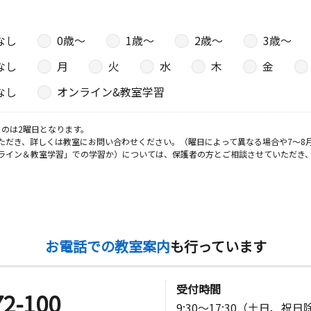
なし
0歳〜
1歳〜
2歳〜
3歳〜
なし
月
火
水
木
金
なし
オンライン&教室学習
のは2曜日となります。
ただき、詳しくは教室にお問い合わせください。（曜日によって異なる場合や7～8
ライン＆教室学習」での学習か）については、保護者の方とご相談させていただき
お電話での教室案内
も行っています
受付時間
72-100
9:30～17:30（土日、祝