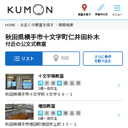
教室を探す
学習中の方
メニュー
HOME
お近くの教室を探す
検索結果
秋田県横手市十文字町仁井田朴木
付近の公文式教室
さらに条件
地図
リスト
を絞り込む
十文字南教室
月
火
水
木
金
土
日
2歳～高校生
秋田県横手市十文字町十文字８８－１
増田教室
月
火
水
木
金
土
日
0歳～高校生
秋田県横手市増田町増田字上町３５－１