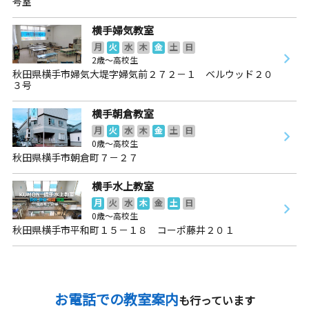
号室
横手婦気教室
月
火
水
木
金
土
日
2歳～高校生
秋田県横手市婦気大堤字婦気前２７２－１ ベルウッド２０
３号
横手朝倉教室
月
火
水
木
金
土
日
0歳～高校生
秋田県横手市朝倉町７－２７
横手水上教室
月
火
水
木
金
土
日
0歳～高校生
秋田県横手市平和町１５－１８ コーポ藤井２０１
お電話での教室案内
も行っています