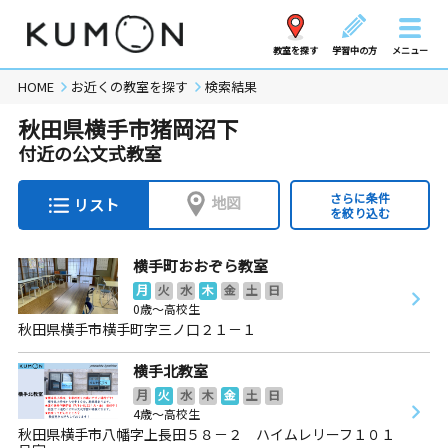
教室を探す
学習中の方
メニュー
HOME
お近くの教室を探す
検索結果
秋田県横手市猪岡沼下
付近の公文式教室
さらに条件
地図
リスト
を絞り込む
横手町おおぞら教室
月
火
水
木
金
土
日
0歳～高校生
秋田県横手市横手町字三ノ口２１－１
横手北教室
月
火
水
木
金
土
日
4歳～高校生
秋田県横手市八幡字上長田５８－２ ハイムレリーフ１０１