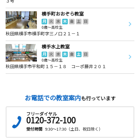
３号
横手町おおぞら教室
月
火
水
木
金
土
日
0歳～高校生
秋田県横手市横手町字三ノ口２１－１
横手水上教室
月
火
水
木
金
土
日
0歳～高校生
秋田県横手市平和町１５－１８ コーポ藤井２０１
お電話での教室案内
も行っています
フリーダイヤル
0120-372-100
受付時間
9:30～17:30（土日、祝日除く）