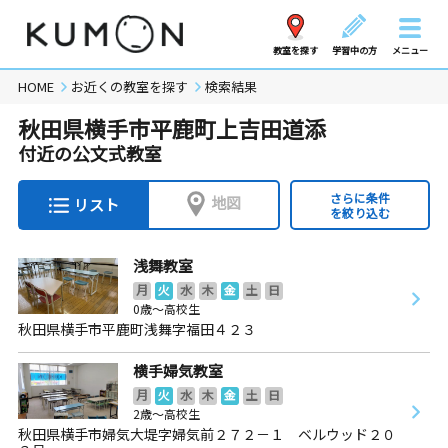
教室を探す
学習中の方
メニュー
HOME
お近くの教室を探す
検索結果
秋田県横手市平鹿町上吉田道添
付近の公文式教室
さらに条件
地図
リスト
を絞り込む
浅舞教室
月
火
水
木
金
土
日
0歳～高校生
秋田県横手市平鹿町浅舞字福田４２３
横手婦気教室
月
火
水
木
金
土
日
2歳～高校生
秋田県横手市婦気大堤字婦気前２７２－１ ベルウッド２０