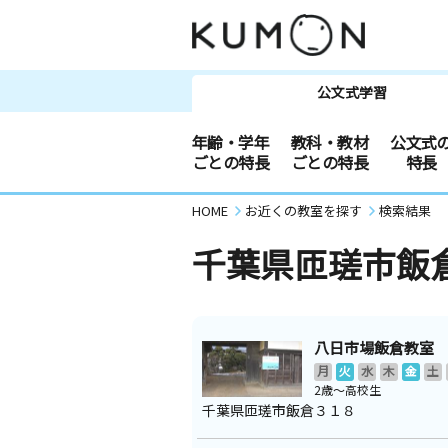
公文式学習
年齢・学年
教科・教材
公文式
ごとの特長
ごとの特長
特長
HOME
お近くの教室を探す
検索結果
千葉県匝瑳市飯
八日市場飯倉教室
月
火
水
木
金
土
2歳～高校生
千葉県匝瑳市飯倉３１８