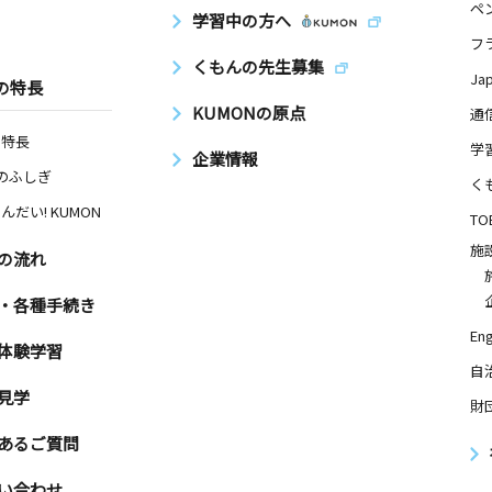
ペ
学習中の方へ
フ
くもんの先生募集
Ja
の特長
KUMONの原点
通
の特長
学
企業情報
Nのふしぎ
く
んだい! KUMON
TO
施
の流れ
・各種手続き
Eng
体験学習
自
見学
財
あるご質問
い合わせ