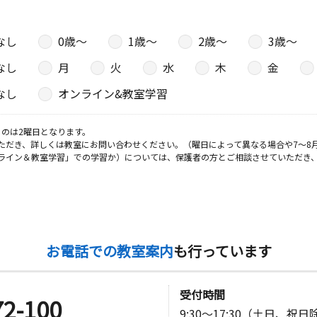
なし
0歳〜
1歳〜
2歳〜
3歳〜
なし
月
火
水
木
金
なし
オンライン&教室学習
のは2曜日となります。
ただき、詳しくは教室にお問い合わせください。（曜日によって異なる場合や7～8
ライン＆教室学習」での学習か）については、保護者の方とご相談させていただき
お電話での教室案内
も行っています
受付時間
72-100
9:30～17:30（土日、祝