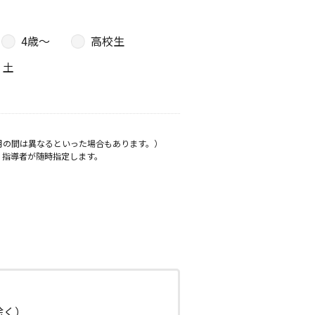
4歳〜
高校生
土
月の間は異なるといった場合もあります。）
、指導者が随時指定します。
日除く）