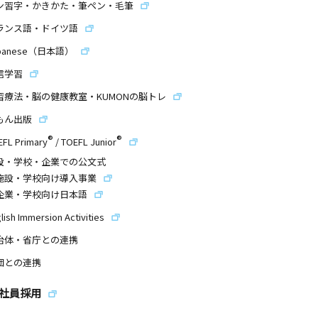
ン習字・かきかた・筆ペン・毛筆
ランス語・ドイツ語
panese（日本語）
信学習
習療法・脳の健康教室・KUMONの脳トレ
もん出版
®
®
EFL Primary
/
TOEFL Junior
設・学校・企業での公文式
施設・学校向け導入事業
企業・学校向け日本語
lish Immersion Activities
治体・省庁との連携
団との連携
社員採用