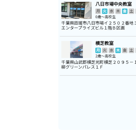
八日市場中央教室
月
火
水
木
金
土
0歳～高校生
千葉県匝瑳市八日市場イ２５０２番地
エンタープライズビル１階Ｂ区画
横芝教室
月
火
水
木
金
土
2歳～高校生
千葉県山武郡横芝光町横芝２０９５－
柳グリーンパレス１Ｆ