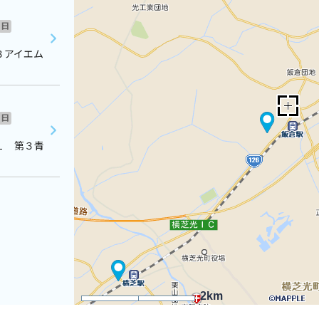
日
３アイエム
日
１ 第３青
2km