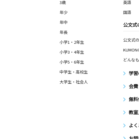
3歳
英語
年少
国語
年中
公文式
年長
公文式
小学1・2年生
KUMO
小学3・4年生
どんなも
小学5・6年生
中学生・高校生
学習
大学生・社会人
会費
無料
教室
よく
お問