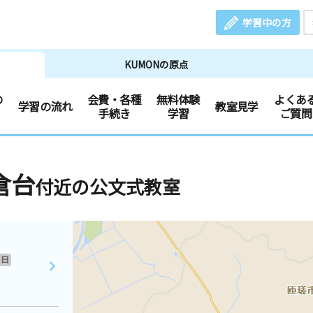
学習中の方
KUMONの原点
の
会費・各種
無料体験
よくあ
学習の流れ
教室見学
手続き
学習
ご質問
倉台
付近の公文式教室
日