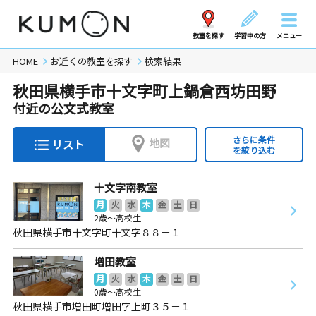
教室を探す
学習中の方
メニュー
HOME
お近くの教室を探す
検索結果
秋田県横手市十文字町上鍋倉西坊田野
付近の公文式教室
さらに条件
地図
リスト
を絞り込む
十文字南教室
月
火
水
木
金
土
日
2歳～高校生
秋田県横手市十文字町十文字８８－１
増田教室
月
火
水
木
金
土
日
0歳～高校生
秋田県横手市増田町増田字上町３５－１