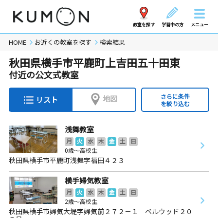
教室を探す
学習中の方
メニュー
HOME
お近くの教室を探す
検索結果
秋田県横手市平鹿町上吉田五十田東
付近の公文式教室
さらに条件
地図
リスト
を絞り込む
浅舞教室
月
火
水
木
金
土
日
0歳～高校生
秋田県横手市平鹿町浅舞字福田４２３
横手婦気教室
月
火
水
木
金
土
日
2歳～高校生
秋田県横手市婦気大堤字婦気前２７２－１ ベルウッド２０