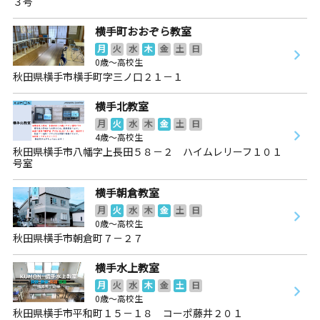
３号
横手町おおぞら教室
月
火
水
木
金
土
日
0歳～高校生
秋田県横手市横手町字三ノ口２１－１
横手北教室
月
火
水
木
金
土
日
4歳～高校生
秋田県横手市八幡字上長田５８－２ ハイムレリーフ１０１
号室
横手朝倉教室
月
火
水
木
金
土
日
0歳～高校生
秋田県横手市朝倉町７－２７
横手水上教室
月
火
水
木
金
土
日
0歳～高校生
秋田県横手市平和町１５－１８ コーポ藤井２０１