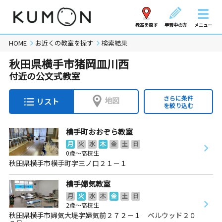
教室を探す
学習中の方
メニュー
HOME
お近くの教室を探す
検索結果
秋田県横手市猪岡皿川西
付近の公文式教室
さらに条件
地図
リスト
を絞り込む
横手町おおぞら教室
月
火
水
木
金
土
日
0歳～高校生
秋田県横手市横手町字三ノ口２１－１
横手婦気教室
月
火
水
木
金
土
日
2歳～高校生
秋田県横手市婦気大堤字婦気前２７２－１ ベルウッド２０