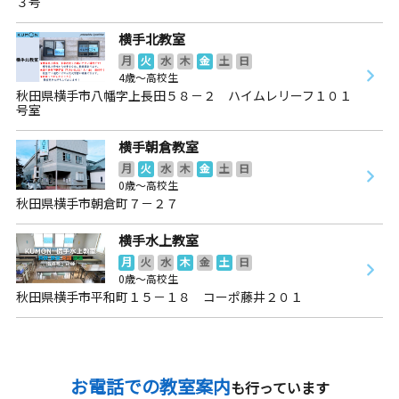
３号
横手北教室
月
火
水
木
金
土
日
4歳～高校生
秋田県横手市八幡字上長田５８－２ ハイムレリーフ１０１
号室
横手朝倉教室
月
火
水
木
金
土
日
0歳～高校生
秋田県横手市朝倉町７－２７
横手水上教室
月
火
水
木
金
土
日
0歳～高校生
秋田県横手市平和町１５－１８ コーポ藤井２０１
お電話での教室案内
も行っています