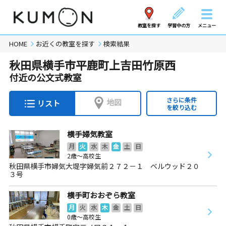
教室を探す
学習中の方
メニュー
HOME
お近くの教室を探す
検索結果
秋田県横手市平鹿町上吉田竹原西
付近の公文式教室
さらに条件
地図
リスト
を絞り込む
横手婦気教室
月
火
水
木
金
土
日
2歳～高校生
秋田県横手市婦気大堤字婦気前２７２－１ ベルウッド２０
３号
横手町おおぞら教室
月
火
水
木
金
土
日
0歳～高校生