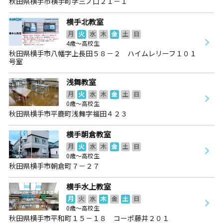
秋田県横手市横手町字三ノ口２１－１
横手北教室
月
火
水
木
金
土
日
4歳～高校生
秋田県横手市八幡字上長田５８－２ ハイムレリーフ１０１
号室
浅舞教室
月
火
水
木
金
土
日
0歳～高校生
秋田県横手市平鹿町浅舞字福田４２３
横手朝倉教室
月
火
水
木
金
土
日
0歳～高校生
秋田県横手市朝倉町７－２７
横手水上教室
月
火
水
木
金
土
日
0歳～高校生
秋田県横手市平和町１５－１８ コーポ藤井２０１