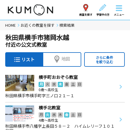
教室を探す
学習中の方
メニュー
HOME
お近くの教室を探す
検索結果
秋田県横手市猪岡水越
付近の公文式教室
さらに条件
地図
リスト
を絞り込む
横手町おおぞら教室
月
火
水
木
金
土
日
0歳～高校生
秋田県横手市横手町字三ノ口２１－１
横手北教室
月
火
水
木
金
土
日
4歳～高校生
秋田県横手市八幡字上長田５８－２ ハイムレリーフ１０１