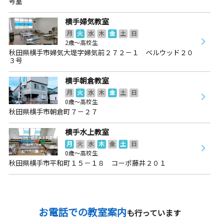
号室
横手婦気教室
月
火
水
木
金
土
日
2歳～高校生
秋田県横手市婦気大堤字婦気前２７２－１ ベルウッド２０
３号
横手朝倉教室
月
火
水
木
金
土
日
0歳～高校生
秋田県横手市朝倉町７－２７
横手水上教室
月
火
水
木
金
土
日
0歳～高校生
秋田県横手市平和町１５－１８ コーポ藤井２０１
お電話での教室案内
も行っています