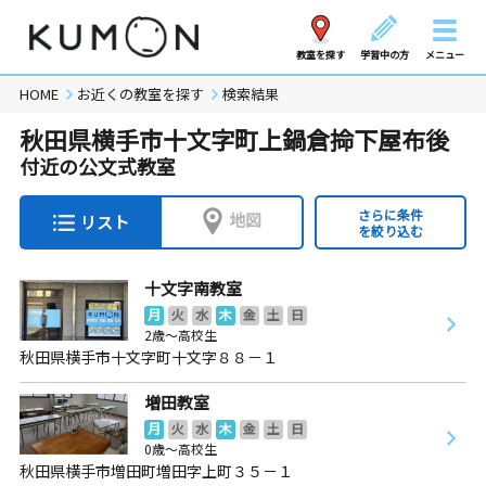
教室を探す
学習中の方
メニュー
HOME
お近くの教室を探す
検索結果
秋田県横手市十文字町上鍋倉掵下屋布後
付近の公文式教室
さらに条件
地図
リスト
を絞り込む
十文字南教室
月
火
水
木
金
土
日
2歳～高校生
秋田県横手市十文字町十文字８８－１
増田教室
月
火
水
木
金
土
日
0歳～高校生
秋田県横手市増田町増田字上町３５－１