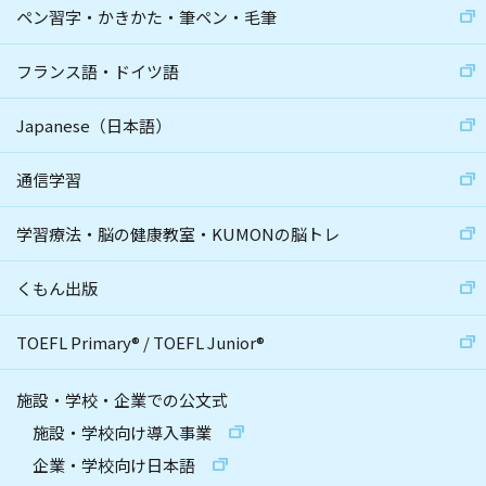
ペン習字・かきかた・筆ペン・毛筆
フランス語・ドイツ語
Japanese（日本語）
通信学習
学習療法・脳の健康教室・KUMONの脳トレ
くもん出版
TOEFL Primary
®
/
TOEFL Junior
®
施設・学校・企業での公文式
施設・学校向け導入事業
企業・学校向け日本語