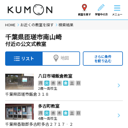
教室を探す
学習中の方
メニュー
HOME
お近くの教室を探す
検索結果
千葉県匝瑳市南山崎
付近の公文式教室
さらに条件
地図
リスト
を絞り込む
八日市場飯倉教室
月
火
水
木
金
土
日
2歳～高校生
千葉県匝瑳市飯倉３１８
多古町教室
月
火
水
木
金
土
日
4歳～高校生
千葉県香取郡多古町多古２７１７‐２