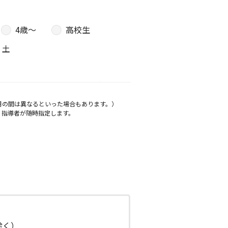
4歳〜
高校生
土
月の間は異なるといった場合もあります。）
、指導者が随時指定します。
日除く）