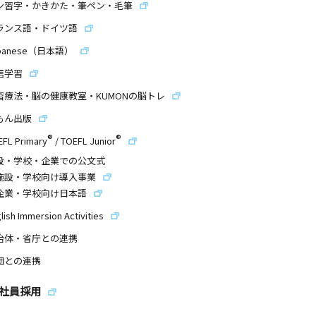
ン習字・かきかた・筆ペン・毛筆
ランス語・ドイツ語
panese（日本語）
信学習
習療法・脳の健康教室・KUMONの脳トレ
もん出版
®
®
EFL Primary
/
TOEFL Junior
設・学校・企業での公文式
施設・学校向け導入事業
企業・学校向け日本語
lish Immersion Activities
治体・省庁との連携
団との連携
社員採用