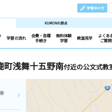
学習中の方
KUMONの原点
の
会費・各種
無料体験
よくあ
学習の流れ
教室見学
手続き
学習
ご質問
鹿町浅舞十五野南
付近の公文式教
日