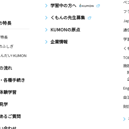
ペ
学習中の方へ
フ
くもんの先生募集
Ja
の特長
KUMONの原点
通
の特長
学
企業情報
Nのふしぎ
く
んだい! KUMON
TO
施
の流れ
・各種手続き
Eng
体験学習
自
見学
財
あるご質問
い合わせ