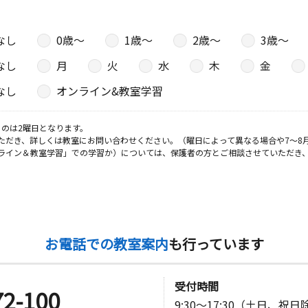
なし
0歳〜
1歳〜
2歳〜
3歳〜
なし
月
火
水
木
金
なし
オンライン&教室学習
のは2曜日となります。
ただき、詳しくは教室にお問い合わせください。（曜日によって異なる場合や7～8
ライン＆教室学習」での学習か）については、保護者の方とご相談させていただき
お電話での教室案内
も行っています
受付時間
72-100
9:30～17:30（土日、祝