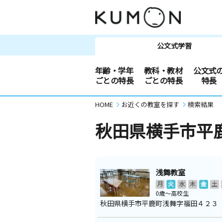
公文式学習
年齢・学年
教科・教材
公文式
ごとの特長
ごとの特長
特長
HOME
お近くの教室を探す
検索結果
秋田県横手市平
浅舞教室
月
火
水
木
金
土
0歳～高校生
秋田県横手市平鹿町浅舞字福田４２３