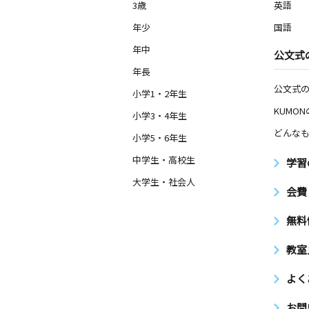
3歳
英語
年少
国語
年中
公文式
年長
公文式
小学1・2年生
KUMO
小学3・4年生
どんなも
小学5・6年生
中学生・高校生
学習
大学生・社会人
会費
無料
教室
よく
お問