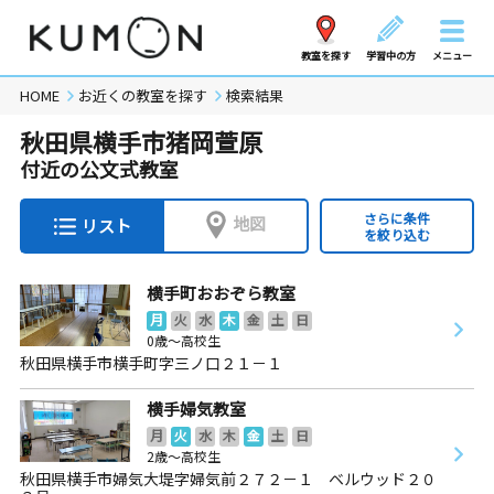
教室を探す
学習中の方
メニュー
HOME
お近くの教室を探す
検索結果
秋田県横手市猪岡萱原
付近の公文式教室
さらに条件
地図
リスト
を絞り込む
横手町おおぞら教室
月
火
水
木
金
土
日
0歳～高校生
秋田県横手市横手町字三ノ口２１－１
横手婦気教室
月
火
水
木
金
土
日
2歳～高校生
秋田県横手市婦気大堤字婦気前２７２－１ ベルウッド２０