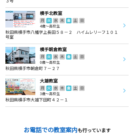
３号
横手北教室
月
火
水
木
金
土
日
4歳～高校生
秋田県横手市八幡字上長田５８－２ ハイムレリーフ１０１
号室
横手朝倉教室
月
火
水
木
金
土
日
0歳～高校生
秋田県横手市朝倉町７－２７
大雄教室
月
火
水
木
金
土
日
3歳～高校生
秋田県横手市大雄下田町４２－１
お電話での教室案内
も行っています