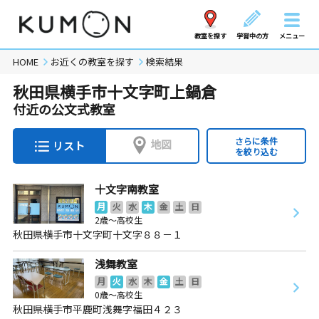
教室を探す
学習中の方
メニュー
HOME
お近くの教室を探す
検索結果
秋田県横手市十文字町上鍋倉
付近の公文式教室
さらに条件
地図
リスト
を絞り込む
十文字南教室
月
火
水
木
金
土
日
2歳～高校生
秋田県横手市十文字町十文字８８－１
浅舞教室
月
火
水
木
金
土
日
0歳～高校生
秋田県横手市平鹿町浅舞字福田４２３