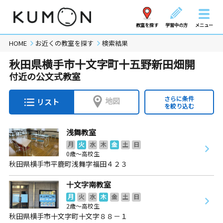
教室を探す
学習中の方
メニュー
HOME
お近くの教室を探す
検索結果
秋田県横手市十文字町十五野新田畑開
付近の公文式教室
さらに条件
地図
リスト
を絞り込む
浅舞教室
月
火
水
木
金
土
日
0歳～高校生
秋田県横手市平鹿町浅舞字福田４２３
十文字南教室
月
火
水
木
金
土
日
2歳～高校生
秋田県横手市十文字町十文字８８－１