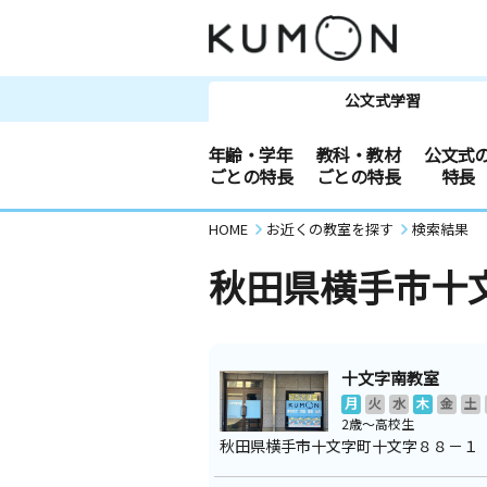
公文式学習
年齢・学年
教科・教材
公文式
ごとの特長
ごとの特長
特長
HOME
お近くの教室を探す
検索結果
秋田県横手市十
十文字南教室
月
火
水
木
金
土
2歳～高校生
秋田県横手市十文字町十文字８８－１