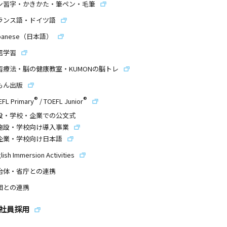
ン習字・かきかた・筆ペン・毛筆
ランス語・ドイツ語
panese（日本語）
信学習
習療法・脳の健康教室・KUMONの脳トレ
もん出版
®
®
EFL Primary
/
TOEFL Junior
設・学校・企業での公文式
施設・学校向け導入事業
企業・学校向け日本語
lish Immersion Activities
治体・省庁との連携
団との連携
社員採用