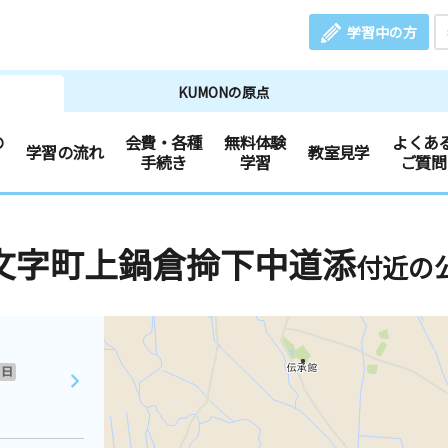
学習中の方
KUMONの原点
の
会費・各種
無料体験
よくあ
学習の流れ
教室見学
手続き
学習
ご質問
文字町上鍋倉掵下中道添
付近の
日