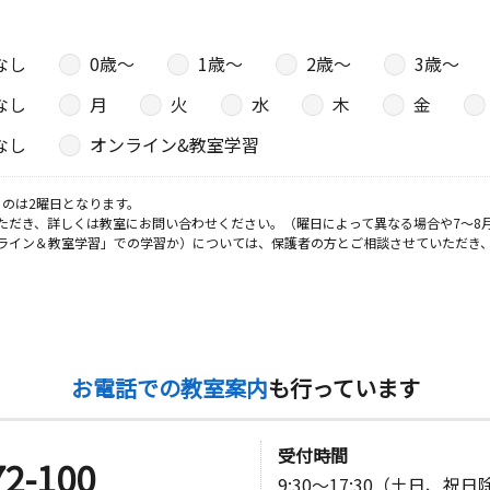
なし
0歳〜
1歳〜
2歳〜
3歳〜
なし
月
火
水
木
金
なし
オンライン&教室学習
のは2曜日となります。
ただき、詳しくは教室にお問い合わせください。（曜日によって異なる場合や7～8
ライン＆教室学習」での学習か）については、保護者の方とご相談させていただき
お電話での教室案内
も行っています
受付時間
72-100
9:30～17:30（土日、祝