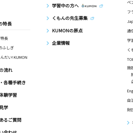
ペ
学習中の方へ
フ
くもんの先生募集
Ja
の特長
KUMONの原点
通
の特長
学
企業情報
Nのふしぎ
く
んだい! KUMON
TO
施
の流れ
・各種手続き
Eng
体験学習
自
見学
財
あるご質問
い合わせ