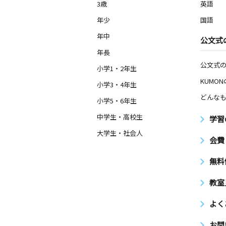
3歳
英語
年少
国語
年中
公文式
年長
公文式
小学1・2年生
KUMO
小学3・4年生
どんなも
小学5・6年生
中学生・高校生
学習
大学生・社会人
会費
無料
教室
よく
お問