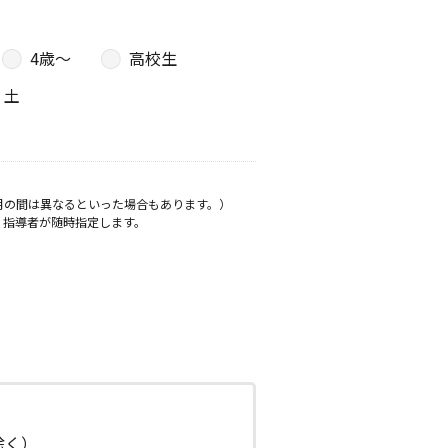
4歳〜
高校生
土
月の間は異なるといった場合もあります。）
、指導者が随時指定します。
日除く）