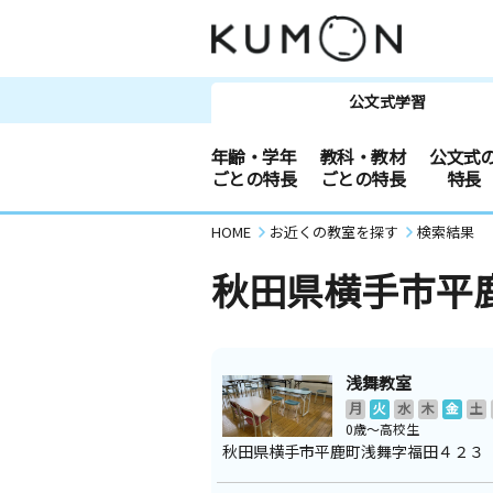
公文式学習
年齢・学年
教科・教材
公文式
ごとの特長
ごとの特長
特長
HOME
お近くの教室を探す
検索結果
秋田県横手市平
浅舞教室
月
火
水
木
金
土
0歳～高校生
秋田県横手市平鹿町浅舞字福田４２３