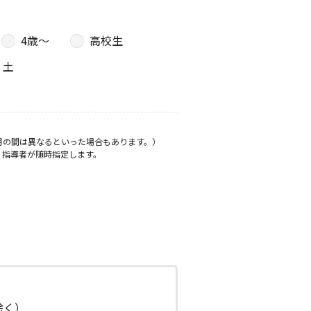
4歳〜
高校生
土
月の間は異なるといった場合もあります。）
、指導者が随時指定します。
日除く）