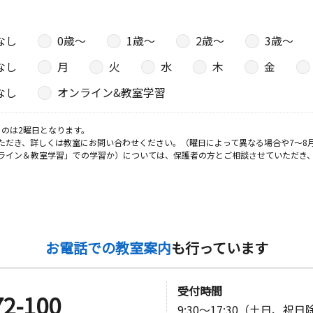
なし
0歳〜
1歳〜
2歳〜
3歳〜
なし
月
火
水
木
金
なし
オンライン&教室学習
のは2曜日となります。
ただき、詳しくは教室にお問い合わせください。（曜日によって異なる場合や7～8
ライン＆教室学習」での学習か）については、保護者の方とご相談させていただき
お電話での教室案内
も行っています
受付時間
72-100
9:30～17:30（土日、祝