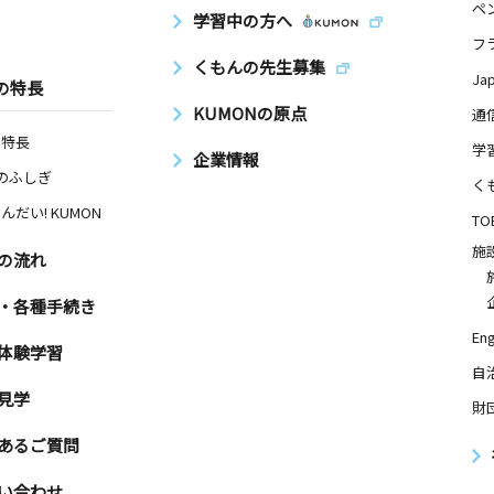
ペ
学習中の方へ
フ
くもんの先生募集
Ja
の特長
KUMONの原点
通
の特長
学
企業情報
Nのふしぎ
く
んだい! KUMON
TO
施
の流れ
・各種手続き
Eng
体験学習
自
見学
財
あるご質問
い合わせ