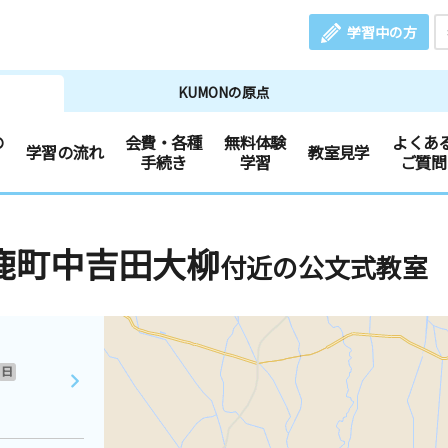
学習中の方
KUMONの原点
の
会費・各種
無料体験
よくあ
学習の流れ
教室見学
手続き
学習
ご質問
鹿町中吉田大柳
付近の公文式教室
日