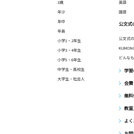
3歳
英語
年少
国語
年中
公文式
年長
公文式
小学1・2年生
KUMO
小学3・4年生
どんなも
小学5・6年生
中学生・高校生
学習
大学生・社会人
会費
無料
教室
よく
お問