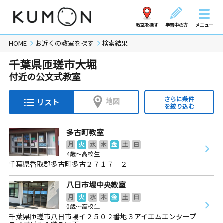
教室を探す
学習中の方
メニュー
HOME
お近くの教室を探す
検索結果
千葉県匝瑳市大堀
付近の公文式教室
さらに条件
地図
リスト
を絞り込む
多古町教室
月
火
水
木
金
土
日
4歳～高校生
千葉県香取郡多古町多古２７１７‐２
八日市場中央教室
月
火
水
木
金
土
日
0歳～高校生
千葉県匝瑳市八日市場イ２５０２番地３アイエムエンタープ