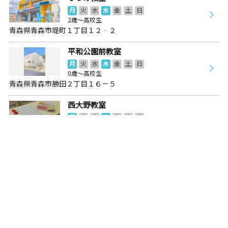
月
火
水
木
金
土
日
2歳～高校生
青森県青森市堤町１丁目１２‐２
平和公園前教室
月
火
水
木
金
土
日
0歳～高校生
青森県青森市勝田２丁目１６－５
西大野教室
月
火
水
木
金
土
日
2歳～高校生
青森県青森市西大野４丁目１９－１１ 西大野会館１階
東大野教室
月
火
水
木
金
土
日
5歳～高校生
青森県青森市東大野１丁目１８番地１号 ユアホームウィズ
１ １０２号室
桂木教室