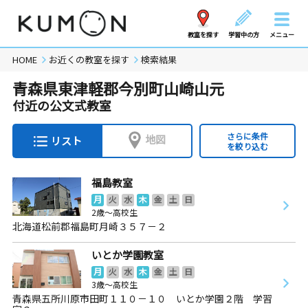
教室を探す
学習中の方
メニュー
HOME
お近くの教室を探す
検索結果
青森県東津軽郡今別町山崎山元
付近の公文式教室
さらに条件
地図
リスト
を絞り込む
福島教室
月
火
水
木
金
土
日
2歳～高校生
北海道松前郡福島町月崎３５７－２
いとか学園教室
月
火
水
木
金
土
日
3歳～高校生
青森県五所川原市田町１１０－１０ いとか学園２階 学習