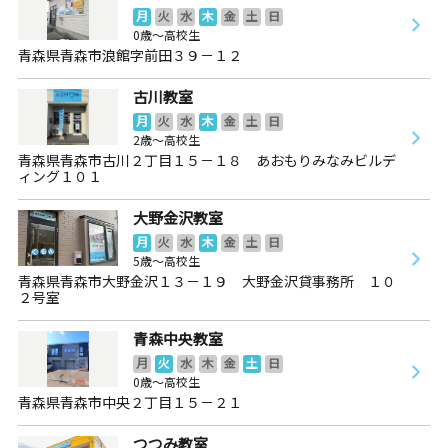
月
火
水
木
金
土
日
0歳～高校生
青森県青森市浪館字前田３９－１２
古川教室
月
火
水
木
金
土
日
2歳～高校生
青森県青森市古川２丁目１５－１８ あおもりみなみビルデ
ィング１０１
大野金沢教室
月
火
水
木
金
土
日
5歳～高校生
青森県青森市大野金沢１３－１９ 大野金沢貸事務所 １０
２号室
青森中央教室
月
火
水
木
金
土
日
0歳～高校生
青森県青森市中央２丁目１５－２１
つつみ教室