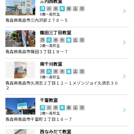
三内西教室
月
火
水
木
金
土
日
0歳～高校生
青森県青森市三内沢部２７８－５
篠田三丁目教室
月
火
水
木
金
土
日
2歳～高校生
青森県青森市篠田３丁目１９－７
南千刈教室
月
火
水
木
金
土
日
5歳～高校生
青森県青森市久須志２丁目１２－１メゾンジョイ久須志３０
２
千富教室
月
火
水
木
金
土
日
2歳～高校生
青森県青森市千富町１丁目１８－７
西なみだて教室