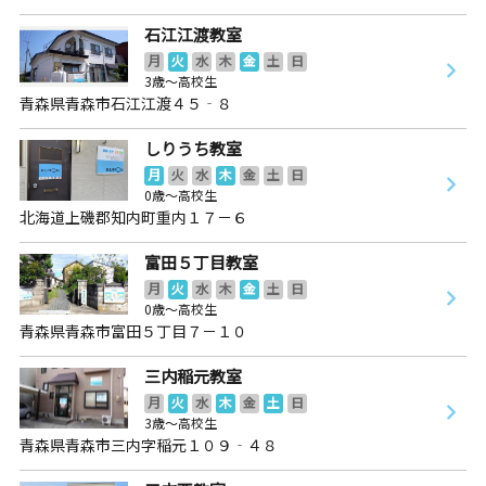
石江江渡教室
月
火
水
木
金
土
日
3歳～高校生
青森県青森市石江江渡４５‐８
しりうち教室
月
火
水
木
金
土
日
0歳～高校生
北海道上磯郡知内町重内１７－６
富田５丁目教室
月
火
水
木
金
土
日
0歳～高校生
青森県青森市富田５丁目７－１０
三内稲元教室
月
火
水
木
金
土
日
3歳～高校生
青森県青森市三内字稲元１０９‐４８