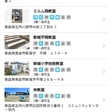
室２
エルム西教室
月
火
水
木
金
土
日
3歳～高校生
青森県五所川原市中央１丁目６７
新城平岡教室
月
火
水
木
金
土
日
0歳～高校生
青森県青森市新城字 平岡 １７４－４
新城小学校前教室
月
火
水
木
金
土
日
3歳～高校生
青森県青森市新城字平岡２６６－４９
栄教室
月
火
水
木
金
土
日
2歳～高校生
青森県五所川原市広田字柳沼３番地１ コミュニティセンタ
ー栄内