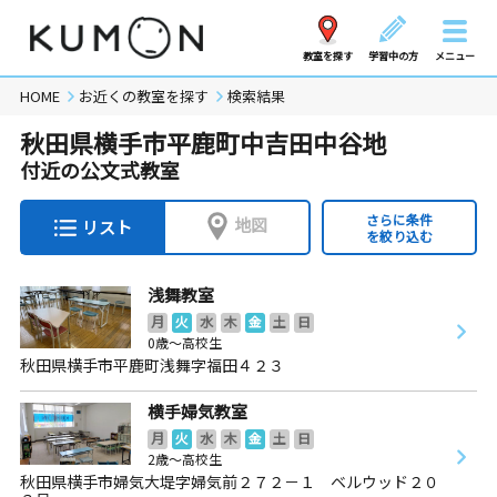
教室を探す
学習中の方
メニュー
HOME
お近くの教室を探す
検索結果
秋田県横手市平鹿町中吉田中谷地
付近の公文式教室
さらに条件
地図
リスト
を絞り込む
浅舞教室
月
火
水
木
金
土
日
0歳～高校生
秋田県横手市平鹿町浅舞字福田４２３
横手婦気教室
月
火
水
木
金
土
日
2歳～高校生
秋田県横手市婦気大堤字婦気前２７２－１ ベルウッド２０