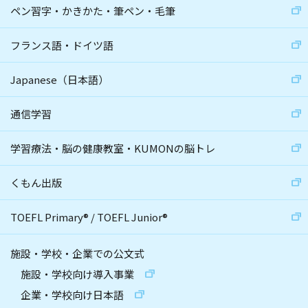
ペン習字・かきかた・筆ペン・毛筆
フランス語・ドイツ語
Japanese（日本語）
通信学習
学習療法・脳の健康教室・KUMONの脳トレ
くもん出版
TOEFL Primary
®
/
TOEFL Junior
®
施設・学校・企業での公文式
施設・学校向け導入事業
企業・学校向け日本語