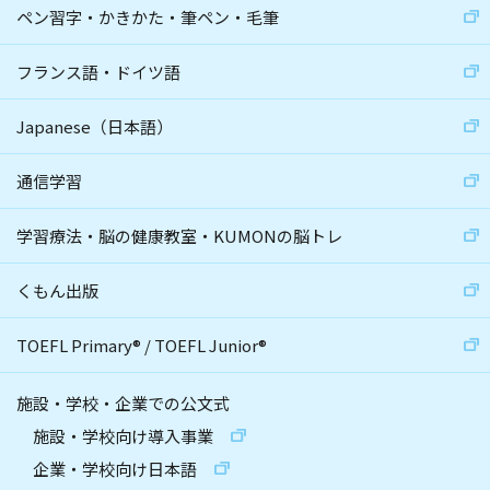
ペン習字・かきかた・筆ペン・毛筆
フランス語・ドイツ語
Japanese（日本語）
通信学習
学習療法・脳の健康教室・KUMONの脳トレ
くもん出版
TOEFL Primary
®
/
TOEFL Junior
®
施設・学校・企業での公文式
施設・学校向け導入事業
企業・学校向け日本語