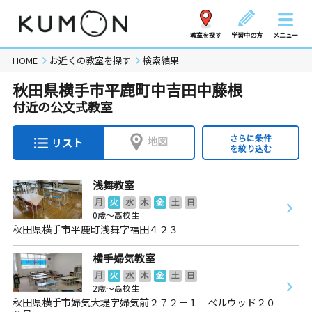
教室を探す
学習中の方
メニュー
HOME
お近くの教室を探す
検索結果
秋田県横手市平鹿町中吉田中藤根
付近の公文式教室
さらに条件
地図
リスト
を絞り込む
浅舞教室
月
火
水
木
金
土
日
0歳～高校生
秋田県横手市平鹿町浅舞字福田４２３
横手婦気教室
月
火
水
木
金
土
日
2歳～高校生
秋田県横手市婦気大堤字婦気前２７２－１ ベルウッド２０