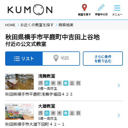
教室を探す
学習中の方
メニュー
HOME
お近くの教室を探す
検索結果
秋田県横手市平鹿町中吉田上谷地
付近の公文式教室
さらに条件
地図
リスト
を絞り込む
浅舞教室
月
火
水
木
金
土
日
0歳～高校生
秋田県横手市平鹿町浅舞字福田４２３
大雄教室
月
火
水
木
金
土
日
3歳～高校生
秋田県横手市大雄下田町４２－１