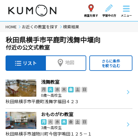
教室を探す
学習中の方
メニュー
HOME
お近くの教室を探す
検索結果
秋田県横手市平鹿町浅舞中堰向
付近の公文式教室
さらに条件
地図
リスト
を絞り込む
浅舞教室
月
火
水
木
金
土
日
0歳～高校生
秋田県横手市平鹿町浅舞字福田４２３
おものがわ教室
月
火
水
木
金
土
日
3歳～高校生
秋田県横手市雄物川町今宿字鳴田１２５－１