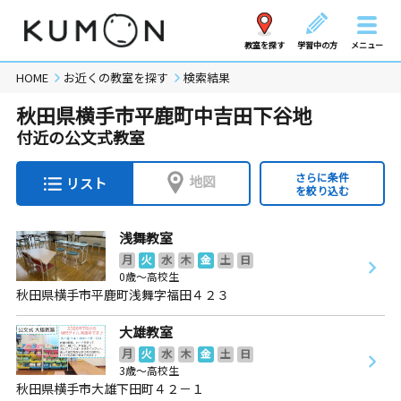
教室を探す
学習中の方
メニュー
HOME
お近くの教室を探す
検索結果
秋田県横手市平鹿町中吉田下谷地
付近の公文式教室
さらに条件
地図
リスト
を絞り込む
浅舞教室
月
火
水
木
金
土
日
0歳～高校生
秋田県横手市平鹿町浅舞字福田４２３
大雄教室
月
火
水
木
金
土
日
3歳～高校生
秋田県横手市大雄下田町４２－１