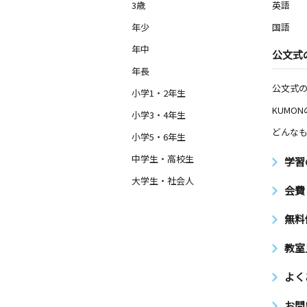
3歳
英語
年少
国語
年中
公文式
年長
公文式
小学1・2年生
KUMO
小学3・4年生
どんなも
小学5・6年生
中学生・高校生
学習
大学生・社会人
会費
無料
教室
よく
お問