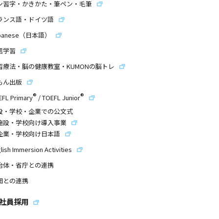
ン習字・かきかた・筆ペン・毛筆
ランス語・ドイツ語
panese（日本語）
信学習
習療法・脳の健康教室・KUMONの脳トレ
もん出版
®
®
EFL Primary
/
TOEFL Junior
設・学校・企業での公文式
施設・学校向け導入事業
企業・学校向け日本語
lish Immersion Activities
治体・省庁との連携
団との連携
社員採用