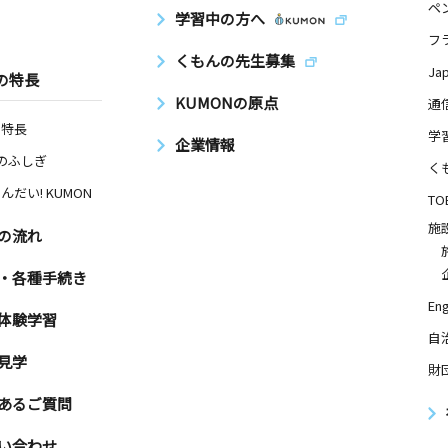
ペ
学習中の方へ
フ
くもんの先生募集
Ja
の特長
KUMONの原点
通
の特長
学
企業情報
Nのふしぎ
く
んだい! KUMON
TO
施
の流れ
・各種手続き
Eng
体験学習
自
見学
財
あるご質問
い合わせ