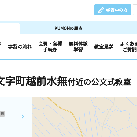
学習中の方
KUMONの原点
の
会費・各種
無料体験
よくあ
学習の流れ
教室見学
手続き
学習
ご質問
文字町越前水無
付近の公文式教室
日