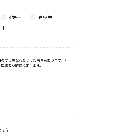
4歳〜
高校生
土
月の間は異なるといった場合もあります。）
、指導者が随時指定します。
日除く）