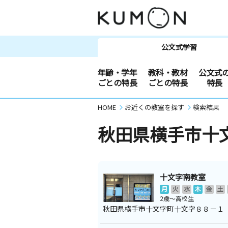
公文式学習
年齢・学年
教科・教材
公文式
ごとの特長
ごとの特長
特長
HOME
お近くの教室を探す
検索結果
秋田県横手市十
十文字南教室
月
火
水
木
金
土
2歳～高校生
秋田県横手市十文字町十文字８８－１