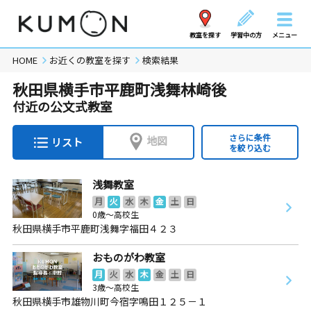
教室を探す
学習中の方
メニュー
HOME
お近くの教室を探す
検索結果
秋田県横手市平鹿町浅舞林崎後
付近の公文式教室
さらに条件
地図
リスト
を絞り込む
浅舞教室
月
火
水
木
金
土
日
0歳～高校生
秋田県横手市平鹿町浅舞字福田４２３
おものがわ教室
月
火
水
木
金
土
日
3歳～高校生
秋田県横手市雄物川町今宿字鳴田１２５－１