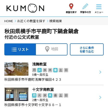
教室を探す
学習中の方
メニュー
HOME
お近くの教室を探す
検索結果
秋田県横手市平鹿町下鍋倉鍋倉
付近の公文式教室
さらに条件
地図
リスト
を絞り込む
浅舞教室
月
火
水
木
金
土
日
0歳～高校生
秋田県横手市平鹿町浅舞字福田４２３
十文字南教室
月
火
水
木
金
土
日
2歳～高校生
秋田県横手市十文字町十文字８８－１