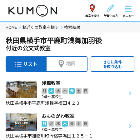
教室を探す
学習中の方
メニュー
HOME
お近くの教室を探す
検索結果
秋田県横手市平鹿町浅舞加羽後
付近の公文式教室
さらに条件
地図
リスト
を絞り込む
浅舞教室
月
火
水
木
金
土
日
0歳～高校生
秋田県横手市平鹿町浅舞字福田４２３
おものがわ教室
月
火
水
木
金
土
日
3歳～高校生
秋田県横手市雄物川町今宿字鳴田１２５－１