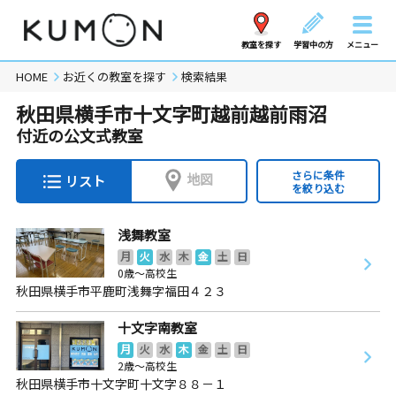
教室を探す
学習中の方
メニュー
HOME
お近くの教室を探す
検索結果
秋田県横手市十文字町越前越前雨沼
付近の公文式教室
さらに条件
地図
リスト
を絞り込む
浅舞教室
月
火
水
木
金
土
日
0歳～高校生
秋田県横手市平鹿町浅舞字福田４２３
十文字南教室
月
火
水
木
金
土
日
2歳～高校生
秋田県横手市十文字町十文字８８－１