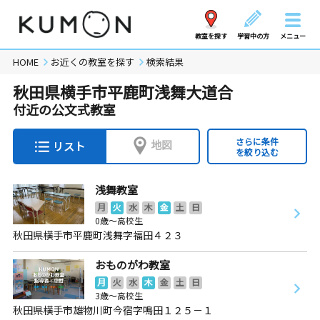
教室を探す
学習中の方
メニュー
HOME
お近くの教室を探す
検索結果
秋田県横手市平鹿町浅舞大道合
付近の公文式教室
さらに条件
地図
リスト
を絞り込む
浅舞教室
月
火
水
木
金
土
日
0歳～高校生
秋田県横手市平鹿町浅舞字福田４２３
おものがわ教室
月
火
水
木
金
土
日
3歳～高校生
秋田県横手市雄物川町今宿字鳴田１２５－１