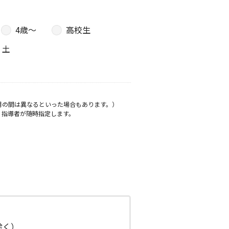
4歳〜
高校生
土
月の間は異なるといった場合もあります。）
、指導者が随時指定します。
日除く）