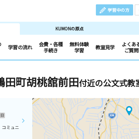
学習中の方
KUMONの原点
の
会費・各種
無料体験
よくあ
学習の流れ
教室見学
手続き
学習
ご質問
鶴田町胡桃舘前田
付近の公文式教
日
 コミュニ