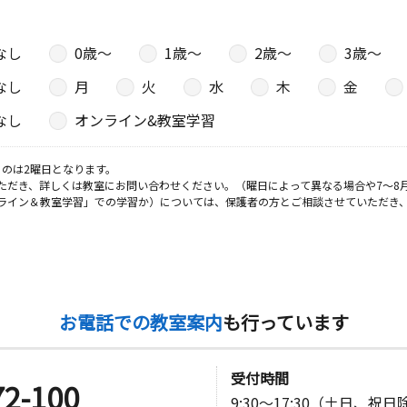
なし
0歳〜
1歳〜
2歳〜
3歳〜
なし
月
火
水
木
金
なし
オンライン&教室学習
のは2曜日となります。
ただき、詳しくは教室にお問い合わせください。（曜日によって異なる場合や7～8
ライン＆教室学習」での学習か）については、保護者の方とご相談させていただき
お電話での教室案内
も行っています
受付時間
72-100
9:30～17:30（土日、祝