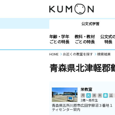
公文式学習
年齢・学年
教科・教材
公文式
ごとの特長
ごとの特長
特長
HOME
お近くの教室を探す
検索結果
青森県北津軽郡
栄教室
月
火
水
木
金
土
2歳～高校生
青森県五所川原市広田字柳沼３番地１
ティセンター栄内