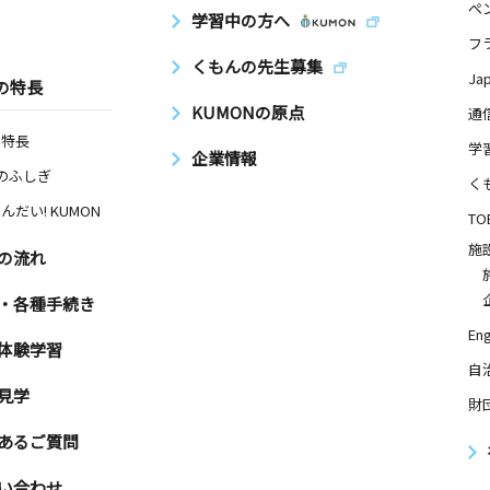
ペ
学習中の方へ
フ
くもんの先生募集
Ja
の特長
KUMONの原点
通
の特長
学
企業情報
Nのふしぎ
く
んだい! KUMON
TO
施
の流れ
・各種手続き
Eng
体験学習
自
見学
財
あるご質問
い合わせ