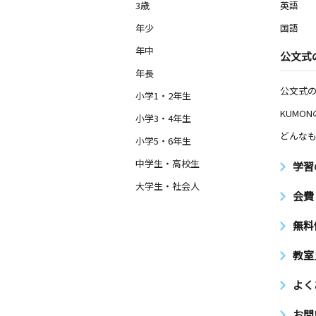
3歳
英語
年少
国語
年中
公文式
年長
公文式
小学1・2年生
KUMO
小学3・4年生
どんなも
小学5・6年生
中学生・高校生
学習
大学生・社会人
会費
無料
教室
よく
お問