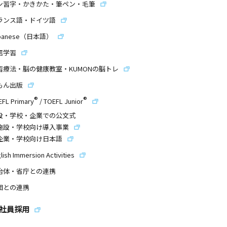
ン習字・かきかた・筆ペン・毛筆
ランス語・ドイツ語
panese（日本語）
信学習
習療法・脳の健康教室・KUMONの脳トレ
もん出版
®
®
EFL Primary
/
TOEFL Junior
設・学校・企業での公文式
施設・学校向け導入事業
企業・学校向け日本語
lish Immersion Activities
治体・省庁との連携
団との連携
社員採用