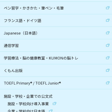
ペン習字・かきかた・筆ペン・毛筆
フランス語・ドイツ語
Japanese（日本語）
通信学習
学習療法・脳の健康教室・KUMONの脳トレ
くもん出版
TOEFL Primary
®
/
TOEFL Junior
®
施設・学校・企業での公文式
施設・学校向け導入事業
企業・学校向け日本語