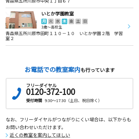
青森県五所川原市中央１丁目６７
いとか学園教室
月
火
水
木
金
土
日
3歳～高校生
青森県五所川原市田町１１０－１０ いとか学園２階 学習
室２
お電話での教室案内
も行っています
フリーダイヤル
0120-372-100
受付時間
9:30～17:30（土日、祝日除く）
なお、フリーダイヤルがつながりにくい場合は、以下からも
お問い合わせいただけます。
近くの教室を案内してほしい