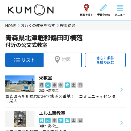
教室を探す
学習中の方
メニュー
HOME
お近くの教室を探す
検索結果
青森県北津軽郡鶴田町横萢
付近の公文式教室
さらに条件
地図
リスト
を絞り込む
栄教室
月
火
水
木
金
土
日
2歳～高校生
青森県五所川原市広田字柳沼３番地１ コミュニティセンタ
ー栄内
エルム西教室
月
火
水
木
金
土
日
3歳～高校生