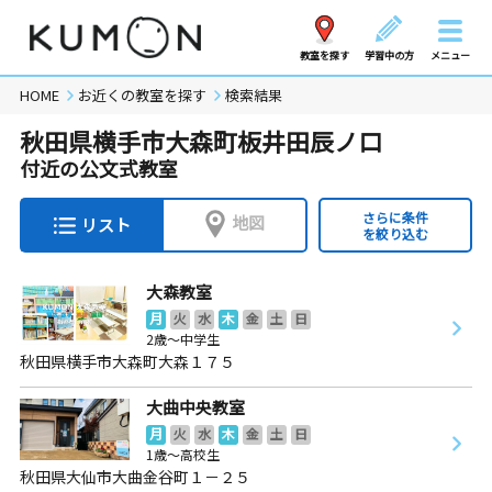
教室を探す
学習中の方
メニュー
HOME
お近くの教室を探す
検索結果
秋田県横手市大森町板井田辰ノ口
付近の公文式教室
さらに条件
地図
リスト
を絞り込む
大森教室
月
火
水
木
金
土
日
2歳～中学生
秋田県横手市大森町大森１７５
大曲中央教室
月
火
水
木
金
土
日
1歳～高校生
秋田県大仙市大曲金谷町１－２５