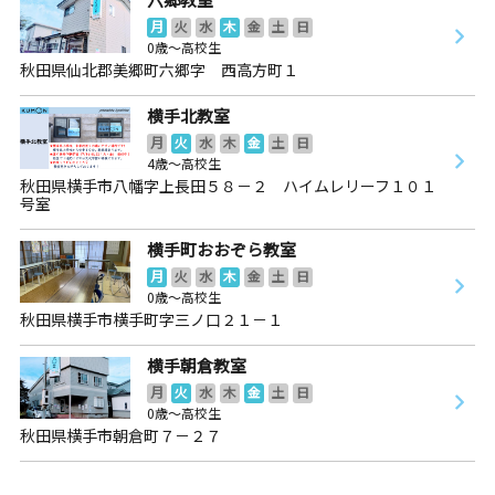
月
火
水
木
金
土
日
0歳～高校生
秋田県仙北郡美郷町六郷字 西高方町１
横手北教室
月
火
水
木
金
土
日
4歳～高校生
秋田県横手市八幡字上長田５８－２ ハイムレリーフ１０１
号室
横手町おおぞら教室
月
火
水
木
金
土
日
0歳～高校生
秋田県横手市横手町字三ノ口２１－１
横手朝倉教室
月
火
水
木
金
土
日
0歳～高校生
秋田県横手市朝倉町７－２７