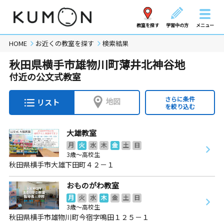
教室を探す
学習中の方
メニュー
HOME
お近くの教室を探す
検索結果
秋田県横手市雄物川町薄井北神谷地
付近の公文式教室
さらに条件
地図
リスト
を絞り込む
大雄教室
月
火
水
木
金
土
日
3歳～高校生
秋田県横手市大雄下田町４２－１
おものがわ教室
月
火
水
木
金
土
日
3歳～高校生
秋田県横手市雄物川町今宿字鳴田１２５－１