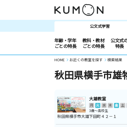
公文式学習
年齢・学年
教科・教材
公文式
ごとの特長
ごとの特長
特長
HOME
お近くの教室を探す
検索結果
秋田県横手市雄
大雄教室
月
火
水
木
金
土
3歳～高校生
秋田県横手市大雄下田町４２－１