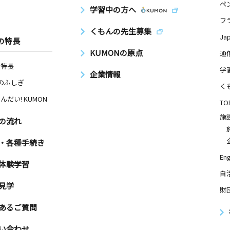
ペ
学習中の方へ
フ
くもんの先生募集
Ja
の特長
KUMONの原点
通
の特長
学
企業情報
Nのふしぎ
く
んだい! KUMON
TO
施
の流れ
・各種手続き
Eng
体験学習
自
見学
財
あるご質問
い合わせ