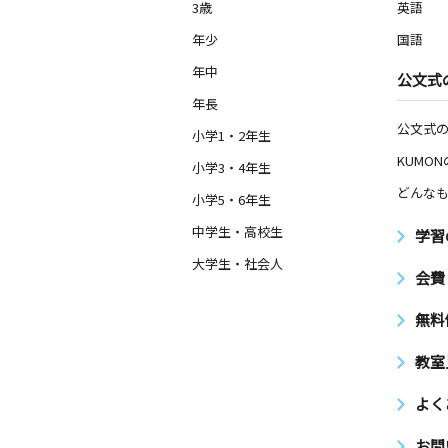
3歳
英語
年少
国語
年中
公文式
年長
公文式
小学1・2年生
KUMO
小学3・4年生
どんなも
小学5・6年生
中学生・高校生
学習
大学生・社会人
会費
無料
教室
よく
お問