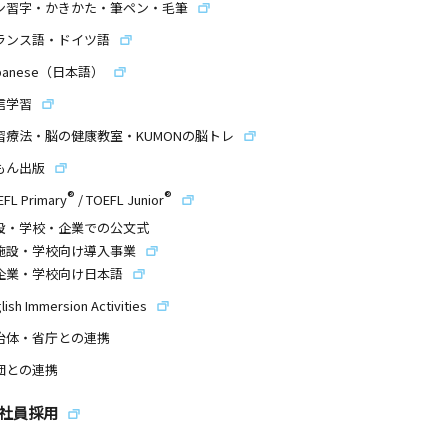
ン習字・かきかた・筆ペン・毛筆
ランス語・ドイツ語
panese（日本語）
信学習
習療法・脳の健康教室・KUMONの脳トレ
もん出版
®
®
EFL Primary
/
TOEFL Junior
設・学校・企業での公文式
施設・学校向け導入事業
企業・学校向け日本語
lish Immersion Activities
治体・省庁との連携
団との連携
社員採用