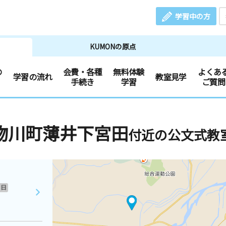
学習中の方
KUMONの原点
の
会費・各種
無料体験
よくあ
学習の流れ
教室見学
手続き
学習
ご質問
物川町薄井下宮田
付近の公文式教
日