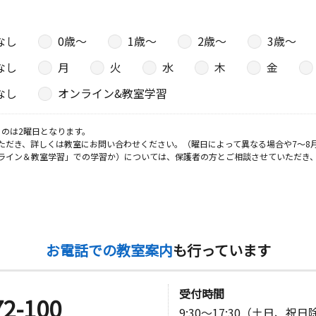
なし
0歳〜
1歳〜
2歳〜
3歳〜
なし
月
火
水
木
金
なし
オンライン&教室学習
のは2曜日となります。
ただき、詳しくは教室にお問い合わせください。（曜日によって異なる場合や7～8
ライン＆教室学習」での学習か）については、保護者の方とご相談させていただき
お電話での教室案内
も行っています
受付時間
72-100
9:30～17:30（土日、祝