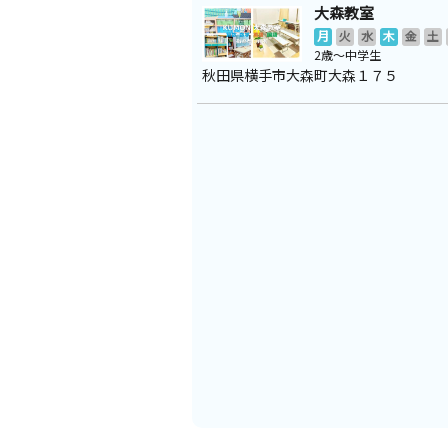
大森教室
月
火
水
木
金
土
2歳～中学生
秋田県横手市大森町大森１７５