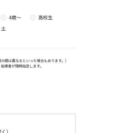
4歳〜
高校生
土
月の間は異なるといった場合もあります。）
、指導者が随時指定します。
日除く）