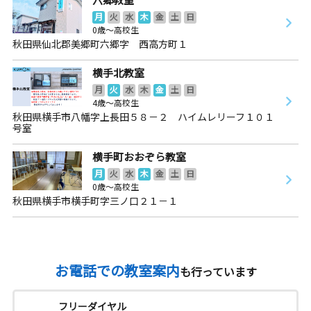
月
火
水
木
金
土
日
0歳～高校生
秋田県仙北郡美郷町六郷字 西高方町１
横手北教室
月
火
水
木
金
土
日
4歳～高校生
秋田県横手市八幡字上長田５８－２ ハイムレリーフ１０１
号室
横手町おおぞら教室
月
火
水
木
金
土
日
0歳～高校生
秋田県横手市横手町字三ノ口２１－１
お電話での教室案内
も行っています
フリーダイヤル