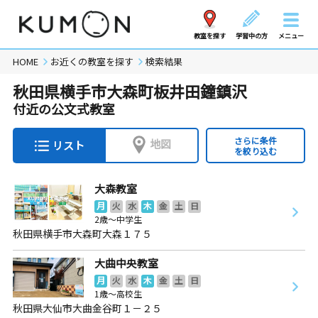
教室を探す
学習中の方
メニュー
HOME
お近くの教室を探す
検索結果
秋田県横手市大森町板井田鐘鎮沢
付近の公文式教室
さらに条件
地図
リスト
を絞り込む
大森教室
月
火
水
木
金
土
日
2歳～中学生
秋田県横手市大森町大森１７５
大曲中央教室
月
火
水
木
金
土
日
1歳～高校生
秋田県大仙市大曲金谷町１－２５