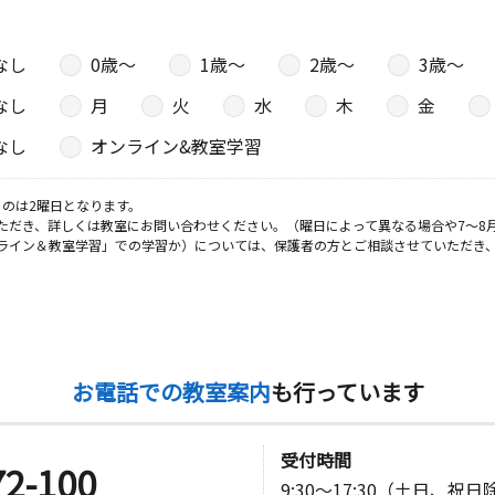
なし
0歳〜
1歳〜
2歳〜
3歳〜
なし
月
火
水
木
金
なし
オンライン&教室学習
のは2曜日となります。
ただき、詳しくは教室にお問い合わせください。（曜日によって異なる場合や7～8
ライン＆教室学習」での学習か）については、保護者の方とご相談させていただき
お電話での教室案内
も行っています
受付時間
72-100
9:30～17:30（土日、祝