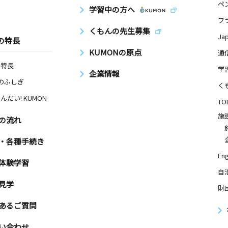
ペ
学習中の方へ
フ
くもんの先生募集
Ja
の特長
KUMONの原点
通
の特長
学
企業情報
Nのふしぎ
く
んだい! KUMON
TO
施
の流れ
・各種手続き
Eng
体験学習
自
見学
財
あるご質問
い合わせ