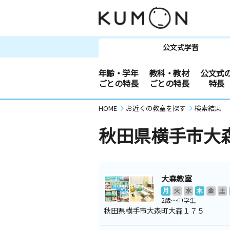
公文式学習
年齢・学年
教科・教材
公文式
ごとの特長
ごとの特長
特長
HOME
お近くの教室を探す
検索結果
秋田県横手市大
大森教室
月
火
水
木
金
土
2歳～中学生
秋田県横手市大森町大森１７５