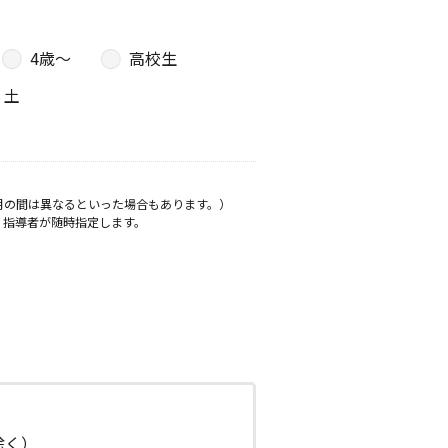
4歳〜
高校生
土
月の間は異なるといった場合もあります。）
、指導者が随時指定します。
日除く）