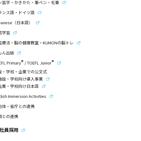
ン習字・かきかた・筆ペン・毛筆
ランス語・ドイツ語
panese（日本語）
信学習
習療法・脳の健康教室・KUMONの脳トレ
もん出版
®
®
EFL Primary
/
TOEFL Junior
設・学校・企業での公文式
施設・学校向け導入事業
企業・学校向け日本語
lish Immersion Activities
治体・省庁との連携
団との連携
社員採用