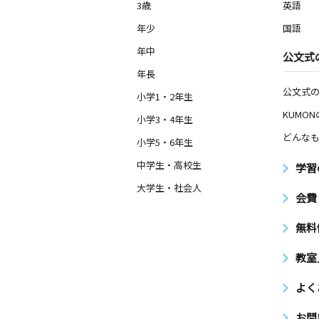
3歳
英語
年少
国語
年中
公文式
年長
公文式
小学1・2年生
KUMO
小学3・4年生
どんなも
小学5・6年生
中学生・高校生
学習
大学生・社会人
会費
無料
教室
よく
お問