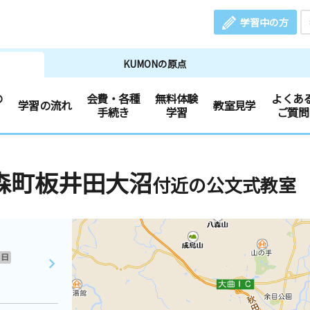
学習中の方
KUMONの原点
の
会費・各種
無料体験
よくあ
学習の流れ
教室見学
手続き
学習
ご質問
森町板井田大沼
付近の公文式教室
日