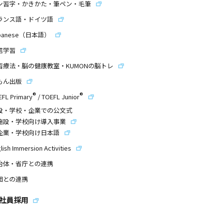
ン習字・かきかた・筆ペン・毛筆
ランス語・ドイツ語
panese（日本語）
信学習
習療法・脳の健康教室・KUMONの脳トレ
もん出版
®
®
EFL Primary
/
TOEFL Junior
設・学校・企業での公文式
施設・学校向け導入事業
企業・学校向け日本語
lish Immersion Activities
治体・省庁との連携
団との連携
社員採用