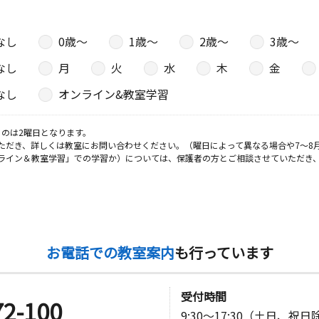
なし
0歳〜
1歳〜
2歳〜
3歳〜
なし
月
火
水
木
金
なし
オンライン&教室学習
のは2曜日となります。
ただき、詳しくは教室にお問い合わせください。（曜日によって異なる場合や7～8
ライン＆教室学習」での学習か）については、保護者の方とご相談させていただき
お電話での教室案内
も行っています
受付時間
72-100
9:30～17:30（土日、祝