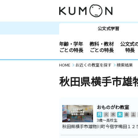
公文式学習
年齢・学年
教科・教材
公文式
ごとの特長
ごとの特長
特長
HOME
お近くの教室を探す
検索結果
秋田県横手市雄
おものがわ教室
月
火
水
木
金
土
3歳～高校生
秋田県横手市雄物川町今宿字鳴田１２