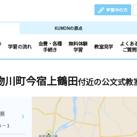
学習中の方
KUMONの原点
の
会費・各種
無料体験
よくあ
学習の流れ
教室見学
手続き
学習
ご質問
物川町今宿上鶴田
付近の公文式教
日
５－１