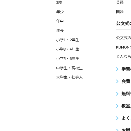
3歳
英語
年少
国語
年中
公文式
年長
公文式
小学1・2年生
KUMO
小学3・4年生
どんなも
小学5・6年生
中学生・高校生
学習
大学生・社会人
会費
無料
教室
よく
お問