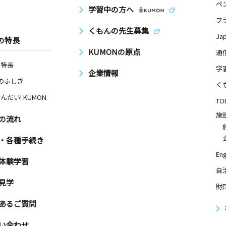
ペ
学習中の方へ
フ
くもんの先生募集
Ja
の特長
KUMONの原点
通
の特長
学
企業情報
Nのふしぎ
く
んだい! KUMON
TO
施
の流れ
・各種手続き
Eng
体験学習
自
見学
財
あるご質問
い合わせ