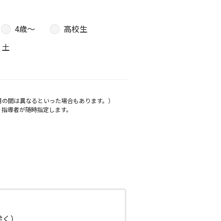
4歳〜
高校生
土
月の間は異なるといった場合もあります。）
、指導者が随時指定します。
日除く）