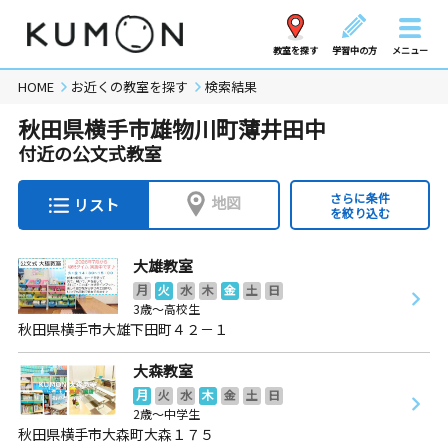
教室を探す
学習中の方
メニュー
HOME
お近くの教室を探す
検索結果
秋田県横手市雄物川町薄井田中
付近の公文式教室
さらに条件
地図
リスト
を絞り込む
大雄教室
月
火
水
木
金
土
日
3歳～高校生
秋田県横手市大雄下田町４２－１
大森教室
月
火
水
木
金
土
日
2歳～中学生
秋田県横手市大森町大森１７５